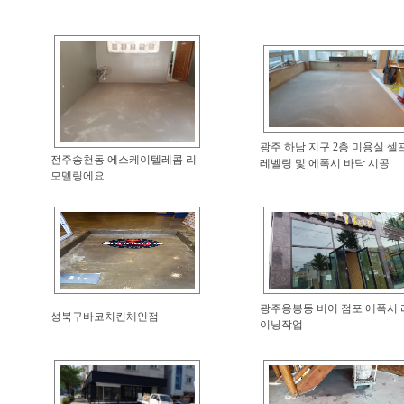
광주 하남 지구 2층 미용실 셀
전주송천동 에스케이텔레콤 리
레벨링 및 에폭시 바닥 시공
모델링에요
광주용봉동 비어 점포 에폭시 
성북구바코치킨체인점
이닝작업